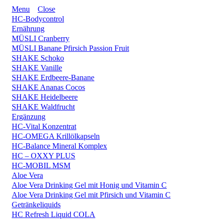
Menu
Close
HC-Bodycontrol
Ernährung
MÜSLI Cranberry
MÜSLI Banane Pfirsich Passion Fruit
SHAKE Schoko
SHAKE Vanille
SHAKE Erdbeere-Banane
SHAKE Ananas Cocos
SHAKE Heidelbeere
SHAKE Waldfrucht
Ergänzung
HC-Vital Konzentrat
HC-OMEGA Krillölkapseln
HC-Balance Mineral Komplex
HC – OXXY PLUS
HC-MOBIL MSM
Aloe Vera
Aloe Vera Drinking Gel mit Honig und Vitamin C
Aloe Vera Drinking Gel mit Pfirsich und Vitamin C
Getränkeliquids
HC Refresh Liquid COLA